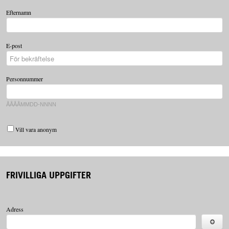
Efternamn
E-post
Personnummer
ÅÅÅÅMMDD-NNNN
Vill vara anonym
FRIVILLIGA UPPGIFTER
Adress